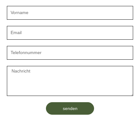
Your
Email
Phone
Number
Message
senden