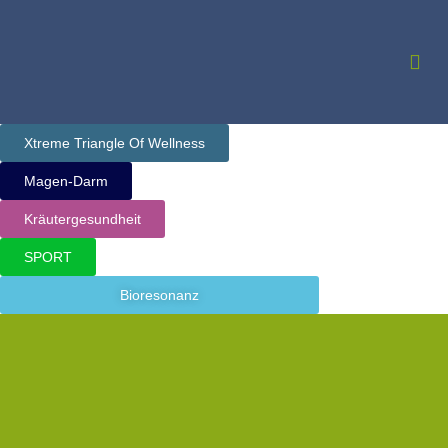
Zum
Inhalt
Me
springen
Xtreme Triangle Of Wellness
Magen-Darm
Kräutergesundheit
SPORT
Bioresonanz