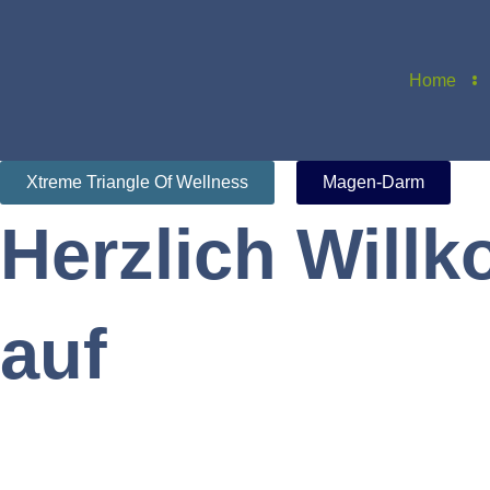
Zum
Inhalt
springen
Home
Xtreme Triangle Of Wellness
Magen-Darm
Herzlich Will
auf