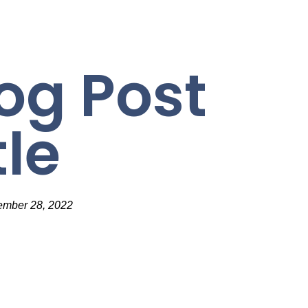
og Post
tle
ember 28, 2022