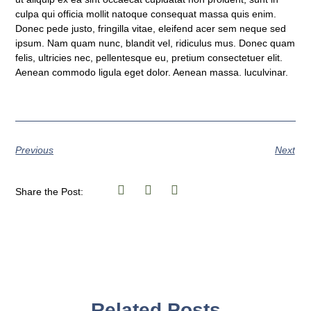
culpa qui officia mollit natoque consequat massa quis enim.
Donec pede justo, fringilla vitae, eleifend acer sem neque sed
ipsum. Nam quam nunc, blandit vel, ridiculus mus. Donec quam
felis, ultricies nec, pellentesque eu, pretium consectetuer elit.
Aenean commodo ligula eget dolor. Aenean massa. luculvinar.
Previous
Next
Share the Post:
S
S
S
h
h
h
a
a
a
r
r
r
e
e
e
o
o
o
n
n
n
f
t
l
Related Posts