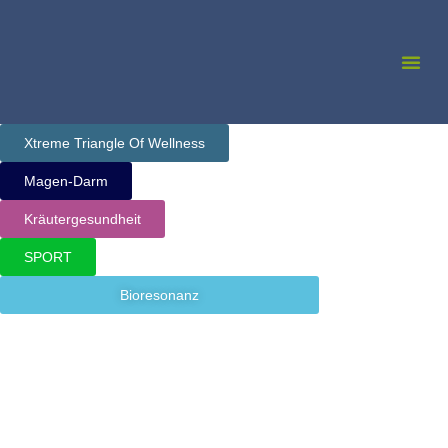
Zum
Inhalt
Me
springen
Xtreme Triangle Of Wellness
Magen-Darm
Kräutergesundheit
SPORT
Bioresonanz