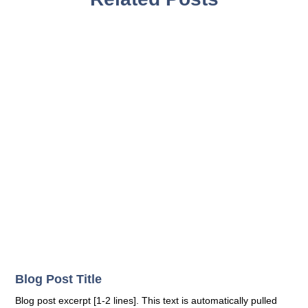
a
w
i
c
i
n
e
t
k
b
t
e
o
e
d
o
r
i
k
n
Blog Post Title
Blog post excerpt [1-2 lines]. This text is automatically pulled