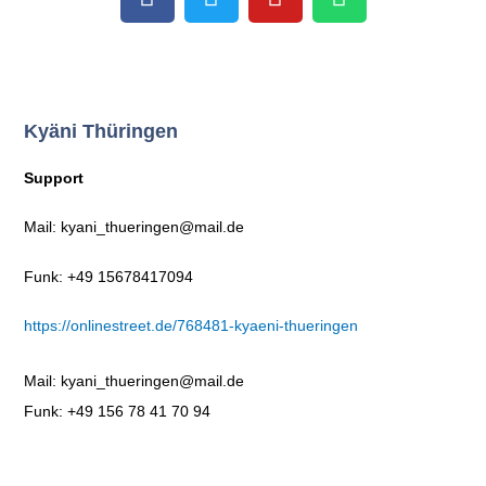
a
w
o
h
c
i
u
a
e
t
t
t
b
t
u
s
o
e
b
a
Kyäni Thüringen
o
r
e
p
k
p
Support
Mail: kyani_thueringen@mail.de
Funk: +49 15678417094
https://onlinestreet.de/768481-kyaeni-thueringen
Mail: kyani_thueringen@mail.de
Funk: +49 156 78 41 70 94